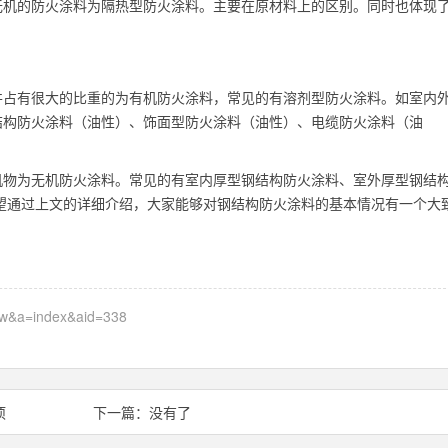
无机的防火涂料为隔热型防火涂料。主要在原材料上的区别。同时也体现
并占有很大的比重的为有机防火涂料，常见的有溶剂型防火涂料。如室内
结构防火涂料（油性）、饰面型防火涂料（油性）、电缆防火涂料（油
机物为无机防火涂料。常见的有室内厚型钢结构防火涂料、室外厚型钢结
望通过上文的详细介绍，大家能够对钢结构防火涂料的基本情况有一个大
ew&a=index&aid=338
项
下一篇：没有了