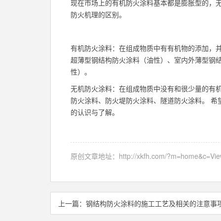
现在市场上的有机防火涂料基本都是膨胀型的，
防火机理的区别。
有机防火涂料：在组成物质中有有机物的添加，
超薄型钢结构防火涂料（油性）、室内外薄型钢
性）。
无机防火涂料：在组成物质中没有和很少量的有
防火涂料
、防火堤防火涂料、隧道防火涂料。 希
的认识与了解。
原创文章地址：
http://xkfh.com/?m=home&c=Vi
上一篇：
钢结构防火涂料的施工工艺及相关的注意事