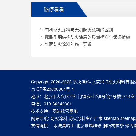
随便看看
有机防火涂料与无机防火涂料的区别
膨胀型钢结构防火涂层的质量标准与保证措施
饰面防火涂料的施工要求
Copyright 2020-2026 防火涂料-北京兴坤防火材料
京ICP备20000304号-1
地址：北京市大兴区西红门镇宏业路9号院7号楼1714室
电话：010-60242361
技术支持：
网站托管基地
网站导航:
防火涂料
防火涂料生产厂家
sitemap
sitemap
友情链接：
水洗高岭土
北京幕墙维修
钢结构拉条
聚丙