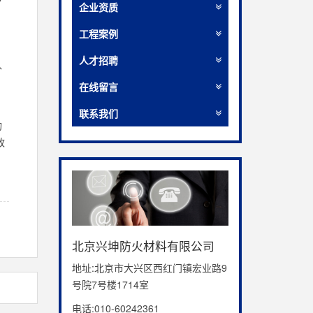
了
企业资质
工程案例
人才招聘
外
在线留言
联系我们
构
致
北京兴坤防火材料有限公司
地址:北京市大兴区西红门镇宏业路9
号院7号楼1714室
电话:010-60242361